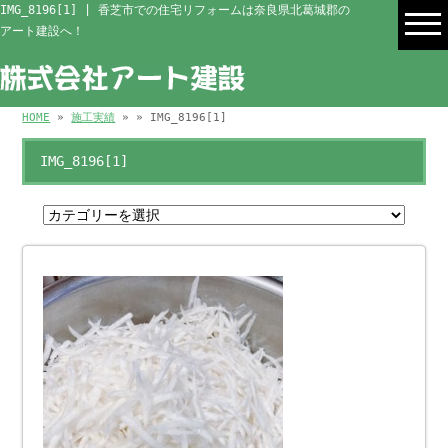
IMG_8196[1] | 香芝市での住宅リフォームは奈良県北葛城郡の
アート建設へ！
HOME
»
施工実績
» » IMG_8196[1]
IMG_8196[1]