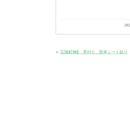
20
«
広陵町N様 草刈り、防草シート貼り