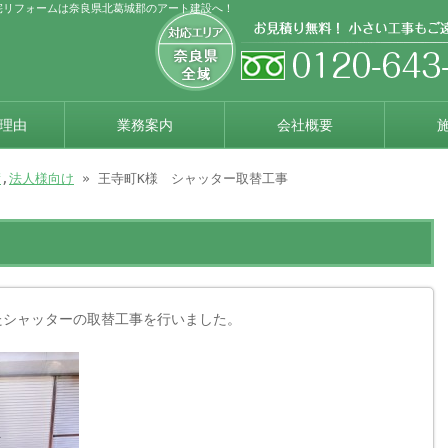
宅リフォームは奈良県北葛城郡のアート建設へ！
理由
業務案内
会社概要
績
,
法人様向け
» 王寺町K様 シャッター取替工事
たシャッターの取替工事を行いました。