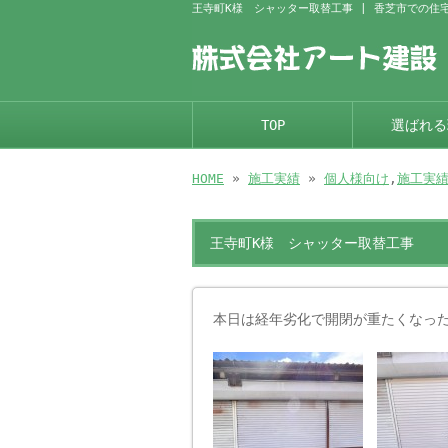
王寺町K様 シャッター取替工事 | 香芝市での住
TOP
選ばれる
HOME
»
施工実績
»
個人様向け
,
施工実
王寺町K様 シャッター取替工事
本日は経年劣化で開閉が重たくなっ