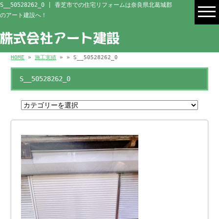
S__50528262_0 | 香芝市での住宅リフォームは奈良県北葛城郡
のアート建設へ！
HOME
»
施工実績
» » S__50528262_0
S__50528262_0